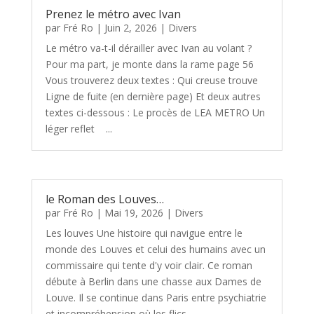
Prenez le métro avec Ivan
par
Fré Ro
|
Juin 2, 2026
|
Divers
Le métro va-t-il dérailler avec Ivan au volant ?
Pour ma part, je monte dans la rame page 56
Vous trouverez deux textes : Qui creuse trouve
Ligne de fuite (en dernière page) Et deux autres
textes ci-dessous : Le procès de LEA METRO Un
léger reflet ...
le Roman des Louves…
par
Fré Ro
|
Mai 19, 2026
|
Divers
Les louves Une histoire qui navigue entre le
monde des Louves et celui des humains avec un
commissaire qui tente d'y voir clair. Ce roman
débute à Berlin dans une chasse aux Dames de
Louve. Il se continue dans Paris entre psychiatrie
et incompréhension où les flics...