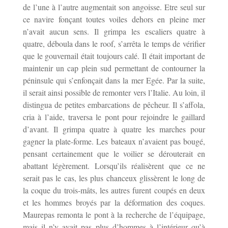
de l’une à l’autre augmentait son angoisse. Etre seul sur
ce navire fonçant toutes voiles dehors en pleine mer
n’avait aucun sens. Il grimpa les escaliers quatre à
quatre, déboula dans le roof, s’arrêta le temps de vérifier
que le gouvernail était toujours calé. Il était important de
maintenir un cap plein sud permettant de contourner la
péninsule qui s’enfonçait dans la mer Egée. Par la suite,
il serait ainsi possible de remonter vers l’Italie. Au loin, il
distingua de petites embarcations de pêcheur. Il s’affola,
cria à l’aide, traversa le pont pour rejoindre le gaillard
d’avant. Il grimpa quatre à quatre les marches pour
gagner la plate-forme. Les bateaux n’avaient pas bougé,
pensant certainement que le voilier se dérouterait en
abattant légèrement. Lorsqu’ils réalisèrent que ce ne
serait pas le cas, les plus chanceux glissèrent le long de
la coque du trois-mâts, les autres furent coupés en deux
et les hommes broyés par la déformation des coques.
Maurepas remonta le pont à la recherche de l’équipage,
mais il n’y avait pas plus d’hommes à l’intérieur qu’à