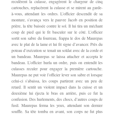
reculèrent la culasse, engagèrent le chargeur de cinq
cartouches, replacèrent la culasse et se mirent au garde-
à-vous, attendant les ordres. L’officier descendit de sa
monture, s’avança vers le pauvre Jacob en position de
prière, la tête baissée contre le sol. Il lui tira un méchant
coup de pied qui le fit basculer sur le côté. L’officier
sortit son sabre du fourreau, frappa le dos de Maurepas
avec le plat de la lame et lui fit signe d’avancer. Près du
poteau d’exécution se tenait un soldat avec de la corde et
un bandeau. Maurepas se laissa attacher et accepta le
bandeau. L’officier hurla un ordre, puis on entendit les
culasses reculer pour engager la première cartouche.
Maurepas ne put voir l’officier lever son sabre et lorsque
celui-ci s’abaissa, les coups partirent avec un peu de
retard. Il sentit un violent impact dans la cuisse et un
deuxième lui éjecta le bras en arrière, puis ce fut la
confusion. Des hurlements, des chocs, d’autres coups de
fusil. Maurepas ferma les yeux, attendant son dernier
souffle. Sa tête tomba en avant, son corps ne fut plus